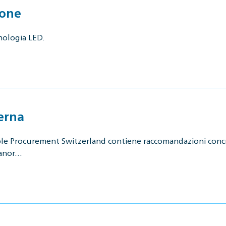
ione
nologia LED.
terna
e Procurement Switzerland contiene raccomandazioni concrete
panor…