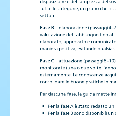
disposizione e dell’ampiezza del s
tutte le categorie, un piano che si
settori.
elaborazione (passaggi 4–7): 
Fase B –
valutazione del fabbisogno fino all’
elaborato, approvato e comunicato 
maniera positiva, evitando qualsias
attuazione (passaggi 8–10)
Fase C –
monitorate (una o due volte l’anno) 
esternamente. Le conoscenze acquisi
consolidare le buone pratiche in m
Per ciascuna fase, la guida mette in
Per la fase A è stato redatto un
Per la fase B sono disponibili u