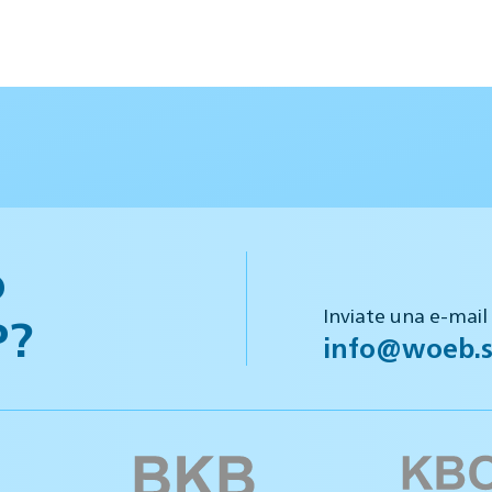
o
Inviate una e-mail
P?
info@woeb.s