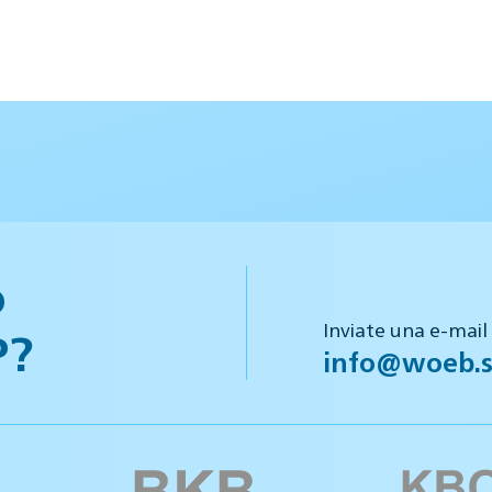
o
Inviate una e-mail
P?
info@woeb.s