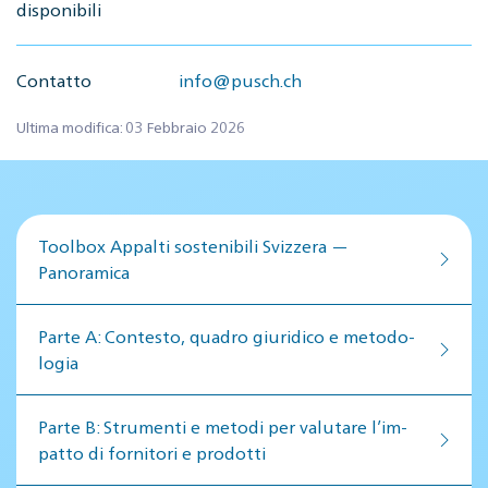
disponibili
Contatto
info@pusch.ch
Ultima modifica: 03 Febbraio 2026
Toolbox Appalti sostenibili Svizzera —
Panoramica
Par­te A: Con­te­sto, qua­dro giu­ri­di­co e me­to­do­
lo­gia
Par­te B: Stru­men­ti e me­to­di per va­lu­ta­re l’im­
pat­to di for­ni­to­ri e pro­dot­ti