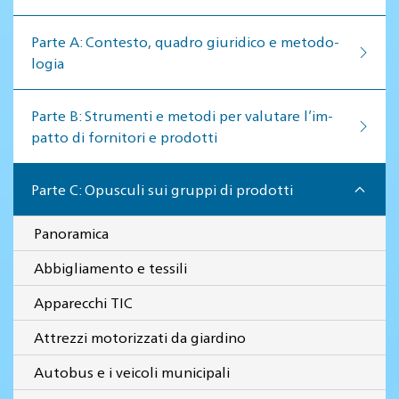
Par­te A: Con­te­sto, qua­dro giu­ri­di­co e me­to­do­
lo­gia
Par­te B: Stru­men­ti e me­to­di per va­lu­ta­re l’im­
pat­to di for­ni­to­ri e pro­dot­ti
Parte C: Opusculi sui gruppi di prodotti
Panoramica
Abbigliamento e tessili
Apparecchi TIC
Attrezzi motorizzati da giardino
Autobus e i veicoli municipali