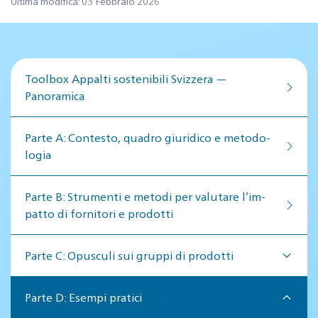
Ultima modifica: 03 Febbraio 2026
Toolbox Appalti sostenibili Svizzera —
Panoramica
Par­te A: Con­te­sto, qua­dro giu­ri­di­co e me­to­do­
lo­gia
Par­te B: Stru­men­ti e me­to­di per va­lu­ta­re l’im­
pat­to di for­ni­to­ri e pro­dot­ti
Parte C: Opusculi sui gruppi di prodotti
Parte D: Esempi pratici