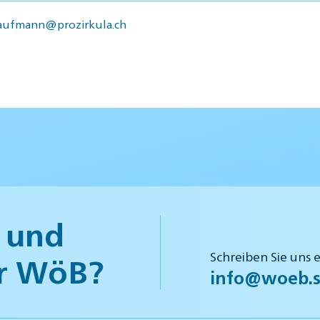
kaufmann@prozirkula.ch
 und
Schreiben Sie uns 
r WöB?
info@woeb.s