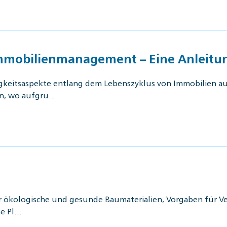
Immobilienmanagement – Eine Anleit
igkeitsaspekte entlang dem Lebenszyklus von Immobilien auf,
en, wo aufgru…
r ökologische und gesunde Baumaterialien, Vorgaben für V
he Pl…