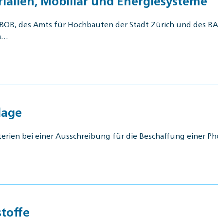
ialien, Mobiliar und Energiesysteme
KBOB, des Amts für Hochbauten der Stadt Zürich und des BAF
la…
lage
riterien bei einer Ausschreibung für die Beschaffung einer 
stoffe