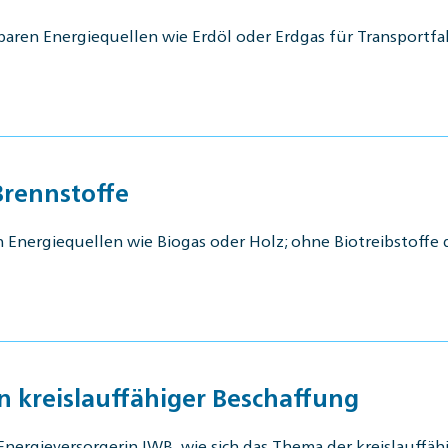
rbaren Energiequellen wie Erdöl oder Erdgas für Transportf
Brennstoffe
 Energiequellen wie Biogas oder Holz; ohne Biotreibstoffe 
n kreislauffähiger Beschaffung
er Energieversorgerin IWB, wie sich das Thema der kreislauff