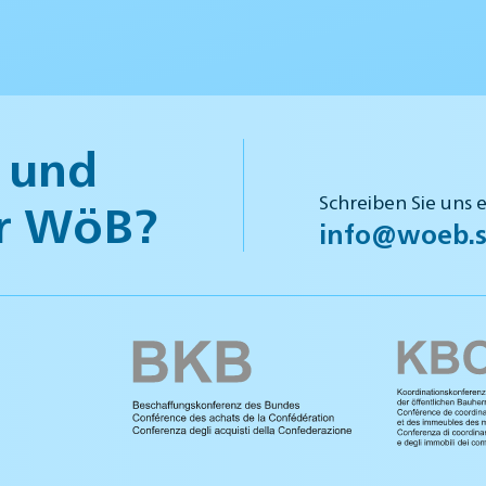
 und
Schreiben Sie uns 
r WöB?
info@woeb.s