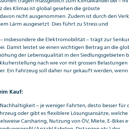
 des Klimas ist global gesehen die grösste
t davon nicht ausgenommen. Zudem ist durch den Ver
gem Lärm ausgesetzt. Dies führt zu Stress und
– insbesondere die Elektromobilität – trägt zur Senku
. Damit leistet sie einen wichtigen Beitrag an die glo
rhöhung der Lebensqualität in den Siedlungsgebieten b
Akkuherstellung nach wie vor mit grossen Belastungen 
er. Ein Fahrzeug soll daher nur gekauft werden, wenn 
eim Kauf:
 Nachhaltigkeit – je weniger Fahrten, desto besser für 
hrzeug oder gibt es flexiblere Lösungsansätze, welche 
lsweise Carsharing, Nutzung von ÖV, Miete, E-Bikes et
ndungsprofil (Anzahl Fahrten, Distanzen etc.) der