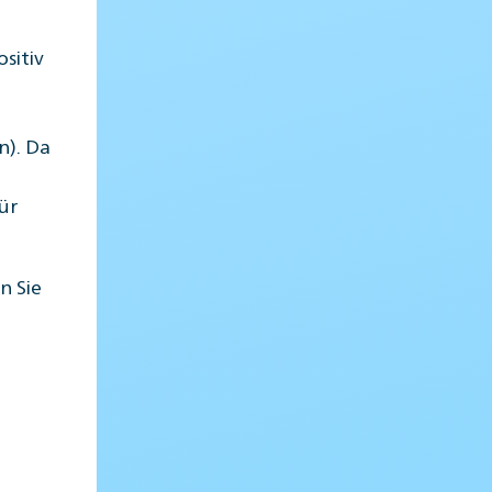
sitiv
n). Da
ür
n Sie