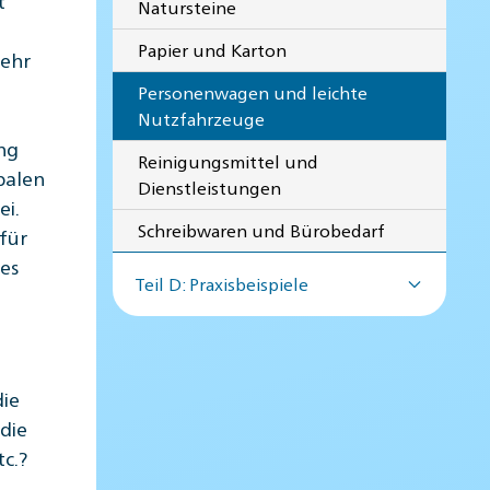
Natursteine
Papier und Karton
kehr
Personenwagen und leichte
Nutzfahrzeuge
ng
Reinigungsmittel und
balen
Dienstleistungen
ei.
Schreibwaren und Bürobedarf
für
es
Teil D: Praxisbeispiele
die
die
c.?