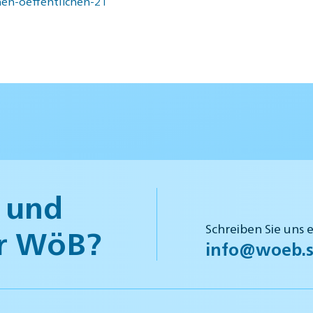
hen-oeffentlichen-21
 und
Schreiben Sie uns 
r WöB?
info@woeb.s