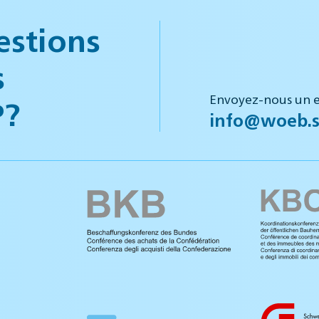
estions
s
Envoyez-nous un e
P?
info@woeb.s