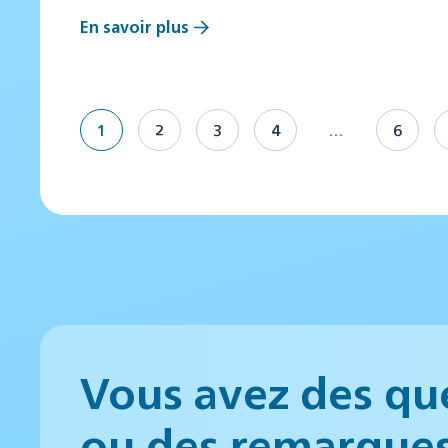
En savoir plus
1
2
3
4
…
6
Vous avez des qu
ou des remarque