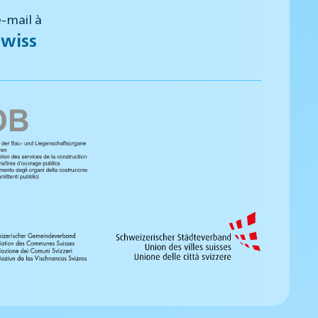
-mail à
wiss