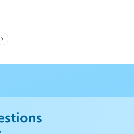
estions
s