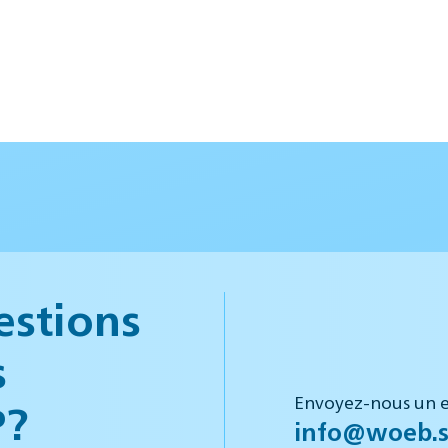
estions
s
Envoyez-nous un e
P?
info@woeb.s