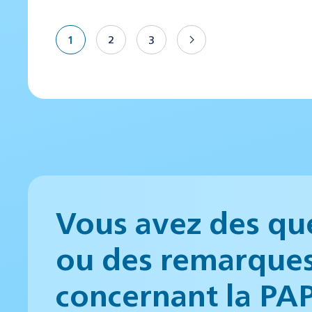
1
2
3
Vous avez des qu
ou des remarque
concernant la PA