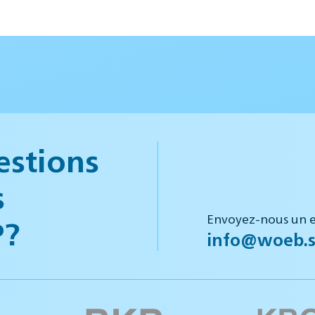
estions
s
Envoyez-nous un e
P?
info@woeb.s