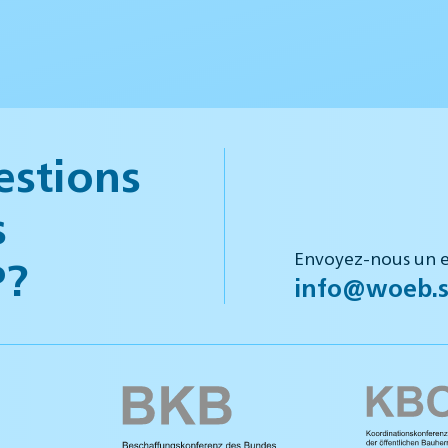
estions
s
Envoyez-nous un e
P?
info@woeb.s