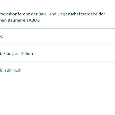
tionskonferenz der Bau- und Liegenschaftsorgane der
chen Bauherren KBOB
24
 Français, Italien
l.admin.ch