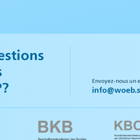
estions
s
Envoyez-nous un e
P?
info@woeb.s