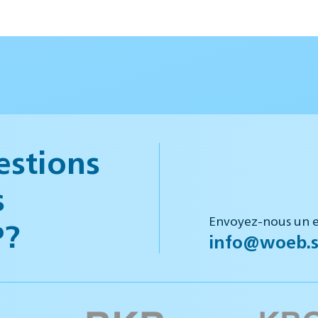
estions
s
Envoyez-nous un e
P?
info@woeb.s