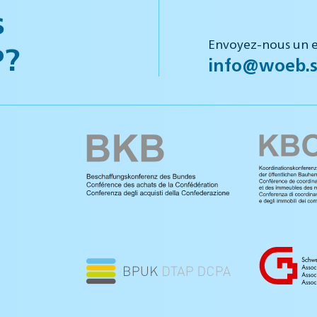
s
Envoyez-nous un e
P?
info@woeb.s