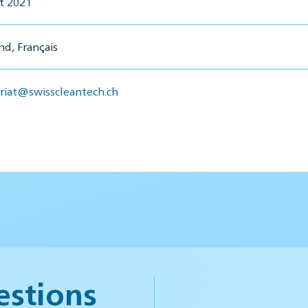
et 2021
d, Français
ariat@swisscleantech.ch
estions