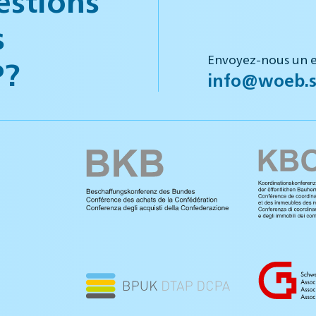
s
Envoyez-nous un e
P?
info@woeb.s