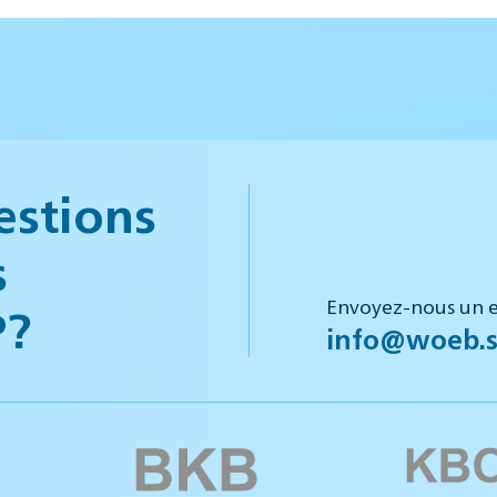
estions
s
Envoyez-nous un e
P?
info@woeb.s