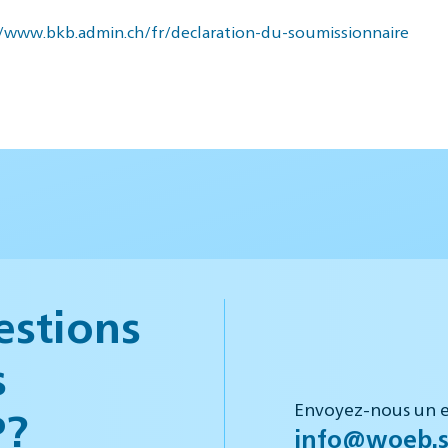
//www.bkb.admin.ch/fr/declaration-du-soumissionnaire
estions
s
Envoyez-nous un e
P?
info@woeb.s