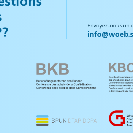
estions
s
Envoyez-nous un e
P?
info@woeb.s