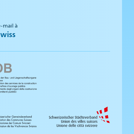
-mail à
wiss