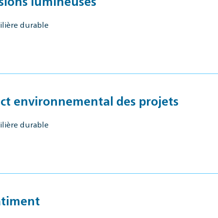
ssions lumineuses
ilière durable
act environnemental des projets
ilière durable
âtiment