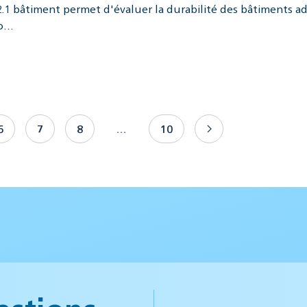
2.1 bâtiment permet d'évaluer la durabilité des bâtiments a
io…
6
7
8
…
10