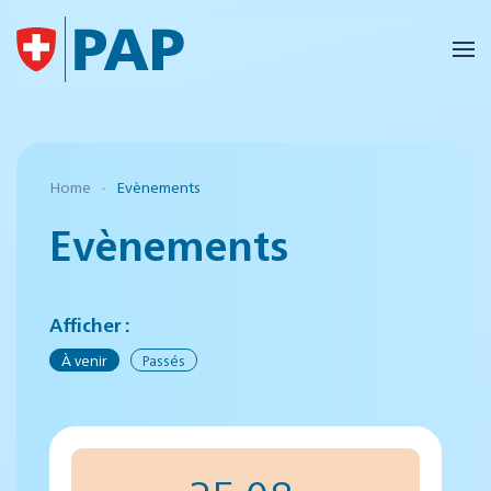
Accéder au contenu principal
Home
Evènements
Evènements
Afficher :
À venir
Passés