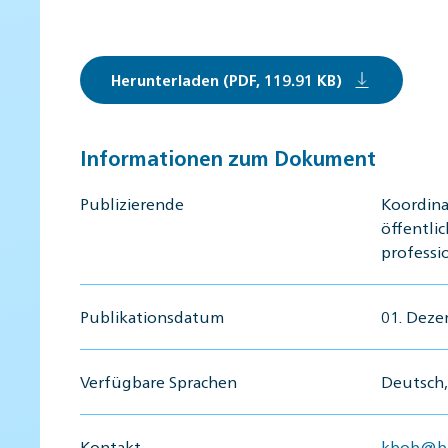
Herunterladen (PDF, 119.91 KB)
Informationen zum Dokument
Publizierende
Koordina
öffentli
professi
Publikationsdatum
01. Dez
Verfügbare Sprachen
Deutsch, 
Kontakt
kbob@bb